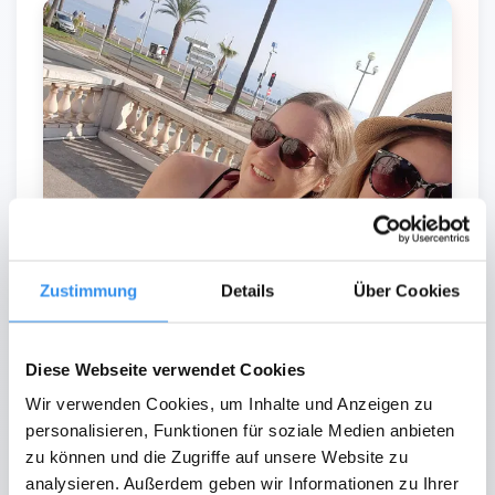
Zustimmung
Details
Über Cookies
Carina
Diese Webseite verwendet Cookies
Vielen Dank nochmal für die tolle Reise! Ich
Wir verwenden Cookies, um Inhalte und Anzeigen zu
personalisieren, Funktionen für soziale Medien anbieten
fand sie perfekt genauso wie sie war. Wir haben
zu können und die Zugriffe auf unsere Website zu
es so gemacht, dass eine dritte Person wusste
analysieren. Außerdem geben wir Informationen zu Ihrer